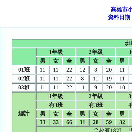
高雄市
資料日期：2
班
1年級
2年級
男
女
全
男
女
全
男
01班
11
11
22
12
8
20
11
02班
11
11
22
8
11
19
11
03班
11
11
22
11
9
20
10
1年級
2年級
有3班
有3班
總計
男
女
全
男
女
全
男
33
33
66
31
28
59
32
全校有18班 男